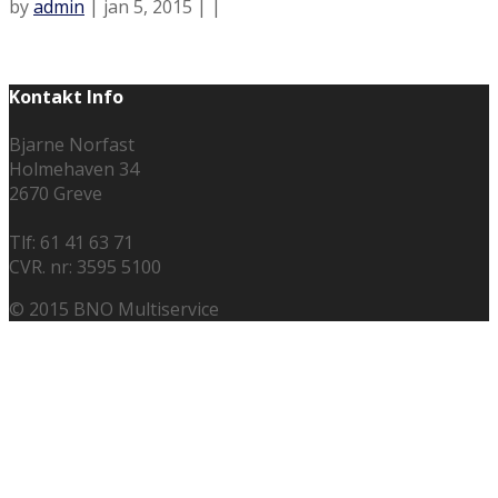
by
admin
| jan 5, 2015 | |
Kontakt Info
Bjarne Norfast
Holmehaven 34
2670 Greve
Tlf: 61 41 63 71
CVR. nr: 3595 5100
© 2015 BNO Multiservice