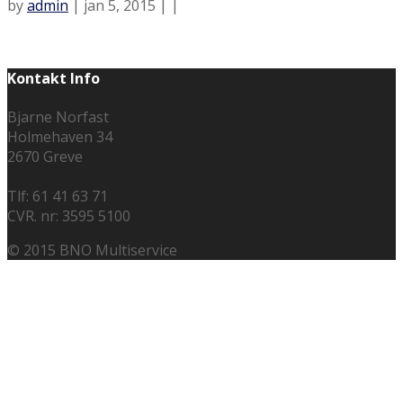
by
admin
| jan 5, 2015 | |
Kontakt Info
Bjarne Norfast
Holmehaven 34
2670 Greve
Tlf: 61 41 63 71
CVR. nr: 3595 5100
© 2015 BNO Multiservice