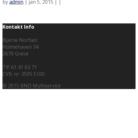
by
admin
| jan 5, 2015 | |
Kontakt Info
Bjarne Norfast
Holmehaven 34
2670 Greve
Tlf: 61 41 63 71
CVR. nr: 3595 5100
© 2015 BNO Multiservice